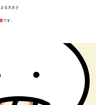
収まる大きさ
意
です。